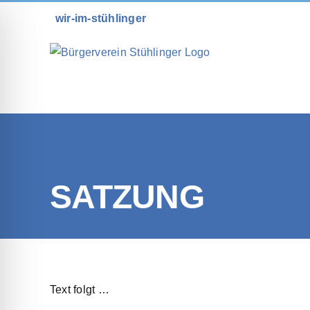
Zum
wir-im-stühlinger
Inhalt
springen
SATZUNG
Text folgt …