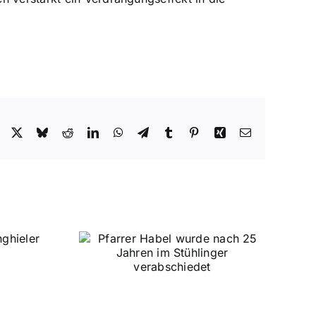
Facebook
X
Bluesky
Reddit
LinkedIn
WhatsApp
Telegram
Tumblr
Pinterest
Xing
E-
Mail
„Wir-im-
wurde nach
Stühlinger“
Stühlinger
iedet