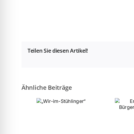
Teilen Sie diesen Artikel!
Ähnliche Beiträge
Erfolgreiche Arbeit des
„Wir-im-
Bürgervereins
Stühlinger“
Stühlinger 2025