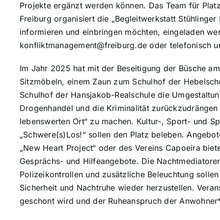
Projekte ergänzt werden können. Das Team für Plat
Freiburg organisiert die „Begleitwerkstatt Stühlinger 
informieren und einbringen möchten, eingeladen werd
konfliktmanagement@freiburg.de oder telefonisch u
Im Jahr 2025 hat mit der Beseitigung der Büsche a
Sitzmöbeln, einem Zaun zum Schulhof der Hebelschu
Schulhof der Hansjakob-Realschule die Umgestaltung
Drogenhandel und die Kriminalität zurückzudrängen 
lebenswerten Ort“ zu machen. Kultur-, Sport- und S
„Schwere(s)Los!“ sollen den Platz beleben. Angebote
„New Heart Project“ oder des Vereins Capoeira bie
Gesprächs- und Hilfeangebote. Die Nachtmediatore
Polizeikontrollen und zusätzliche Beleuchtung solle
Sicherheit und Nachtruhe wieder herzustellen. Verans
geschont wird und der Ruheanspruch der Anwohner*i