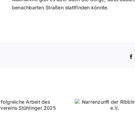
benachbarten Straßen stattfinden könnte.
Pfarrer Habel 
Narrenzunft der
25 Jahren im 
Ribblinghieler e.V.
verabsch